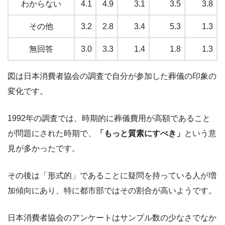
わからない
4.1
4.9
3.1
3.5
3.8
その他
3.2
2.8
3.4
5.3
1.3
無回答
3.0
3.3
1.4
1.8
1.3
図は日本消費者協会の調査で自分が参加した葬儀の印象の
変化です。
1992年の調査では、時期的に葬儀費用が高額であること
が問題にされた時期で、
「もっと質素にすべき」
という意
見が多かったです。
その後は「形式的」であることに疑問を持っている人が増
加傾向にあり、特に都市部ではその割合が高いようです。
日本消費者協会のアンケートはサンプル数の少なさでなか