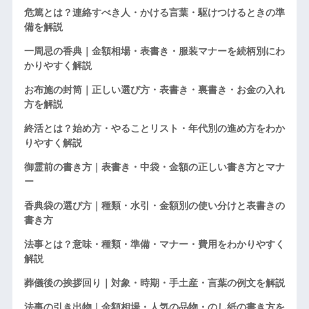
危篤とは？連絡すべき人・かける言葉・駆けつけるときの準
備を解説
一周忌の香典｜金額相場・表書き・服装マナーを続柄別にわ
かりやすく解説
お布施の封筒｜正しい選び方・表書き・裏書き・お金の入れ
方を解説
終活とは？始め方・やることリスト・年代別の進め方をわか
りやすく解説
御霊前の書き方｜表書き・中袋・金額の正しい書き方とマナ
ー
香典袋の選び方｜種類・水引・金額別の使い分けと表書きの
書き方
法事とは？意味・種類・準備・マナー・費用をわかりやすく
解説
葬儀後の挨拶回り｜対象・時期・手土産・言葉の例文を解説
法事の引き出物｜金額相場・人気の品物・のし紙の書き方を