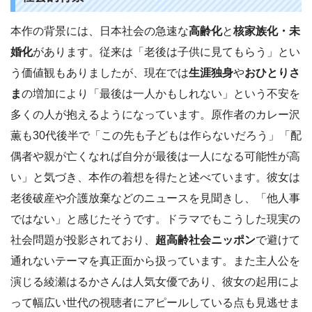
本作の背景には、日本社会の急速な
高齢化
と
核家族化・未
婚化
があります。従来は「老後は子供に見てもらう」とい
う価値観もありましたが、現在では
生涯独身
や
おひとりさ
ま
の増加により「最後は一人かもしれない」という不安を
多くの人が抱えるようになっています。原作者のカレー沢
薫も30代後半で「この先も子どもは作らないだろう」「配
偶者や親が亡くなれば自分が最後は一人になる可能性が高
い」と気づき、本作の着想を得たと述べています。彼女は
老後破産や介護放棄などのニュースを見聞きし、「他人事
ではない」と感じたそうです。ドラマでもこうした現実の
社会問題が投影されており、
超高齢社会ニッポン
で避けて
通れないテーマを真正面から扱っています。また主人公を
演じる綾瀬はるかさんは人気女優であり、彼女の起用によ
って幅広い世代の視聴者にアピールしている点も見逃せま