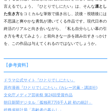
言えるでしょう。『ひとりでしにたい』は、そんな
凛とし
た生き方
をコミカルな筆致で描き出し、読後・視聴後には
不思議と爽やかな勇気が湧いてくる作品です。現代日本の
終活のリアルと向き合いながら、「私も自分らしい幕の引
き方を考えてみよう」と前向きな一歩を踏み出すきっかけ
を、この作品は与えてくれるのではないでしょうか。
【参考資料】
ドラマ公式サイト『ひとりでしにたい』
原作漫画『ひとりでしにたい』(カレー沢薫・講談社)
文化庁メディア芸術祭 第24回受賞作品
朝日新聞デジタル「孤独死7万6千人超 初の統計」
総務省統計局「高齢者の暮らし」