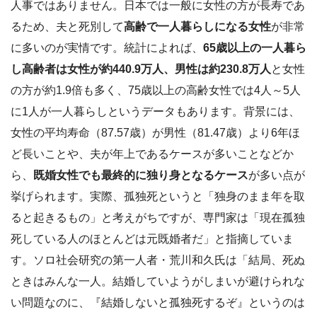
人事ではありません。日本では一般に女性の方が長寿であ
るため、夫と死別して
高齢で一人暮らしになる女性
が非常
に多いのが実情です。統計によれば、
65歳以上の一人暮ら
し高齢者は女性が約440.9万人、男性は約230.8万人
と女性
の方が約1.9倍も多く、75歳以上の高齢女性では4人～5人
に1人が一人暮らしというデータもあります。背景には、
女性の平均寿命（87.57歳）が男性（81.47歳）より6年ほ
ど長いことや、夫が年上であるケースが多いことなどか
ら、
既婚女性でも最終的に独り身となるケース
が多い点が
挙げられます。実際、孤独死というと「独身のまま年を取
ると起きるもの」と考えがちですが、専門家は「現在孤独
死している人のほとんどは元既婚者だ」と指摘していま
す。ソロ社会研究の第一人者・荒川和久氏は「結局、死ぬ
ときはみんな一人。結婚していようがしまいが避けられな
い問題なのに、『結婚しないと孤独死するぞ』というのは