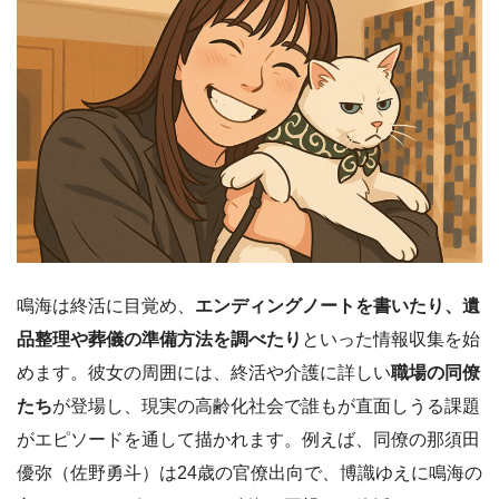
鳴海は終活に目覚め、
エンディングノートを書いたり、遺
品整理や葬儀の準備方法を調べたり
といった情報収集を始
めます。彼女の周囲には、終活や介護に詳しい
職場の同僚
たち
が登場し、現実の高齢化社会で誰もが直面しうる課題
がエピソードを通して描かれます。例えば、同僚の那須田
優弥（佐野勇斗）は24歳の官僚出向で、博識ゆえに鳴海の