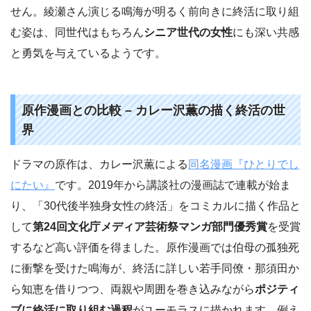
せん。綾瀬さん演じる鳴海が明るく前向きに終活に取り組
む姿は、同世代はもちろん
シニア世代の女性
にも深い共感
と勇気を与えているようです。
原作漫画との比較 – カレー沢薫の描く終活の世
界
ドラマの原作は、カレー沢薫による
同名漫画『ひとりでし
にたい』
です。2019年から講談社の漫画誌で連載が始ま
り、「30代後半独身女性の終活」をコミカルに描く作品と
して
第24回文化庁メディア芸術祭マンガ部門優秀賞
を受賞
するなど高い評価を得ました。原作漫画では伯母の孤独死
に衝撃を受けた鳴海が、終活に詳しい若手同僚・那須田か
ら知恵を借りつつ、両親や周囲を巻き込みながら
ポジティ
ブに終活に取り組む過程
がユーモラスに描かれます。例え