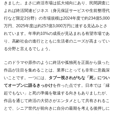
きました。まさに終活市場は拡大傾向にあり、民間調査に
よれば終活関連ビジネス（身元保証サービスや生前整理代
行など限定2分野）の市場規模は2024年度で約234億5,000
万円、2025年度は約257億3,000万円に達する見込みとさ
れています。年率約10%の成長が見込まれる有望市場であ
り、高齢社会の進行とともに生活者のニーズが高まってい
る分野と言えるでしょう。
このドラマや原作のように終活や孤独死を正面から扱った
作品が注目を集めることは、業界にとっても非常に意義深
いことです。一つには、
タブー視されがちな「死」につい
てオープンに語るきっかけ
を作った点です。日本では「縁
起でもない」と死の準備を敬遠する向きもありましたが、
作品を通じて終活の大切さがエンタメとして共有されるこ
とで、シニア世代が前向きに自分の最期を考える後押しに