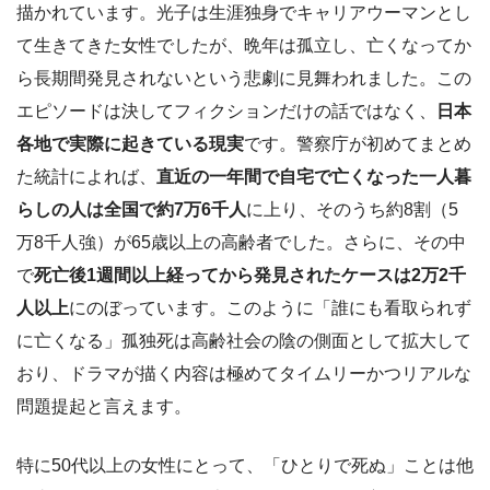
描かれています。光子は生涯独身でキャリアウーマンとし
て生きてきた女性でしたが、晩年は孤立し、亡くなってか
ら長期間発見されないという悲劇に見舞われました。この
エピソードは決してフィクションだけの話ではなく、
日本
各地で実際に起きている現実
です。警察庁が初めてまとめ
た統計によれば、
直近の一年間で自宅で亡くなった一人暮
らしの人は全国で約7万6千人
に上り、そのうち約8割（5
万8千人強）が65歳以上の高齢者でした。さらに、その中
で
死亡後1週間以上経ってから発見されたケースは2万2千
人以上
にのぼっています。このように「誰にも看取られず
に亡くなる」孤独死は高齢社会の陰の側面として拡大して
おり、ドラマが描く内容は極めてタイムリーかつリアルな
問題提起と言えます。
特に50代以上の女性にとって、「ひとりで死ぬ」ことは他