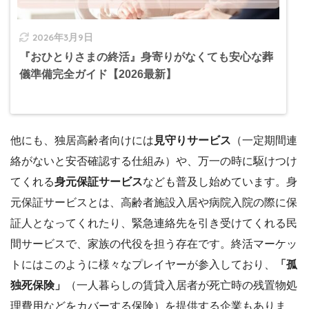
2026年3月9日
『おひとりさまの終活』身寄りがなくても安心な葬
儀準備完全ガイド【2026最新】
他にも、独居高齢者向けには
見守りサービス
（一定期間連
絡がないと安否確認する仕組み）や、万一の時に駆けつけ
てくれる
身元保証サービス
なども普及し始めています。身
元保証サービスとは、高齢者施設入居や病院入院の際に保
証人となってくれたり、緊急連絡先を引き受けてくれる民
間サービスで、家族の代役を担う存在です。終活マーケッ
トにはこのように様々なプレイヤーが参入しており、
「孤
独死保険」
（一人暮らしの賃貸入居者が死亡時の残置物処
理費用などをカバーする保険）を提供する企業もありま