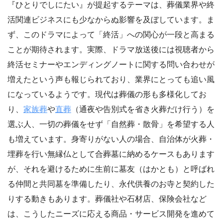
『ひとりでしにたい』が提起するテーマは、葬儀業界や終
活関連ビジネスにも少なからぬ影響を及ぼしています。ま
ず、このドラマによって「終活」への関心が一段と高まる
ことが期待されます。実際、ドラマ放送後には視聴者から
終活セミナーやエンディングノートに関する問い合わせが
増えたという声も報じられており、業界にとっても追い風
になっているようです。現代は葬儀の形も多様化してお
り、
家族葬
や
直葬
（通夜や告別式を省き火葬だけ行う）を
選ぶ人、一切の葬儀をせず「自然葬・散骨」を希望する人
も増えています。身寄りがない人の場合、自治体が火葬・
埋葬を行い無縁仏として合葬墓に納めるケースもあります
が、それを避けるために生前に墓友（はかとも）と呼ばれ
る仲間と共同墓を準備したり、永代供養のお寺と契約した
りする動きもあります。葬儀社や石材店、保険会社など
は、こうしたニーズに応える商品・サービス開発を進めて