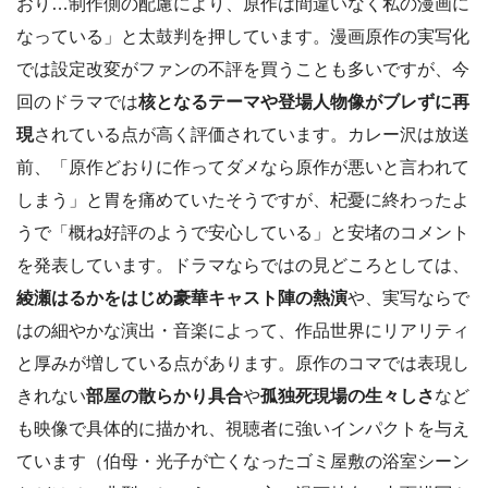
おり…制作側の配慮により、原作は間違いなく私の漫画に
なっている」と太鼓判を押しています。漫画原作の実写化
では設定改変がファンの不評を買うことも多いですが、今
回のドラマでは
核となるテーマや登場人物像がブレずに再
現
されている点が高く評価されています。カレー沢は放送
前、「原作どおりに作ってダメなら原作が悪いと言われて
しまう」と胃を痛めていたそうですが、杞憂に終わったよ
うで「概ね好評のようで安心している」と安堵のコメント
を発表しています。ドラマならではの見どころとしては、
綾瀬はるかをはじめ豪華キャスト陣の熱演
や、実写ならで
はの細やかな演出・音楽によって、作品世界にリアリティ
と厚みが増している点があります。原作のコマでは表現し
きれない
部屋の散らかり具合
や
孤独死現場の生々しさ
など
も映像で具体的に描かれ、視聴者に強いインパクトを与え
ています（伯母・光子が亡くなったゴミ屋敷の浴室シーン