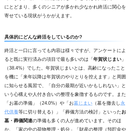
にとどまり、多くのシニアが多かれ少なかれ終活に関心を
寄せている現状がうかがえます。
具体的にどんな終活をしているのか?
終活と一口に言っても内容は様々ですが、アンケートによ
ると既に実行済みの項目で最も多いのは「
年賀状じまい
」
（38.4%）でした。年賀状じまいとは、高齢になったこと
を機に「来年以降は年賀状のやりとりを控えます」と周囲
に知らせる風習で、「自分の最期が近いかもしれない」と
いう心構えや人付き合いの整理を象徴するものです。また
「お墓の準備」（24.0%）や「お
墓じまい
（墓を撤去し
永
代供養
等に切り替える）」「葬儀方法の検討」といった
お
墓・葬儀関連
の準備も多くの人が進めています。そのほ
か、「家の中の荷物整理・処分」「財産の整理（預貯金や