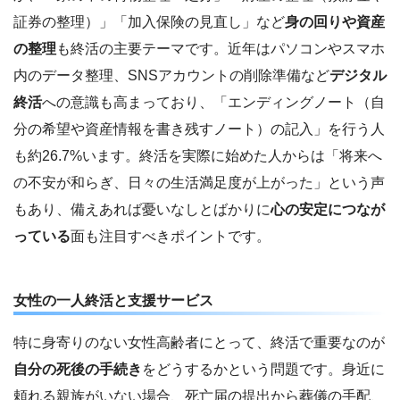
証券の整理）」「加入保険の見直し」など
身の回りや資産
の整理
も終活の主要テーマです。近年はパソコンやスマホ
内のデータ整理、SNSアカウントの削除準備など
デジタル
終活
への意識も高まっており、「エンディングノート（自
分の希望や資産情報を書き残すノート）の記入」を行う人
も約26.7%います。終活を実際に始めた人からは「将来へ
の不安が和らぎ、日々の生活満足度が上がった」という声
もあり、備えあれば憂いなしとばかりに
心の安定につなが
っている
面も注目すべきポイントです。
女性の一人終活と支援サービス
特に身寄りのない女性高齢者にとって、終活で重要なのが
自分の死後の手続き
をどうするかという問題です。身近に
頼れる親族がいない場合、死亡届の提出から葬儀の手配、