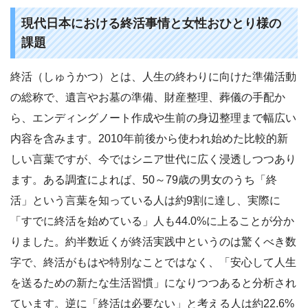
現代日本における終活事情と女性おひとり様の
課題
終活（しゅうかつ）とは、人生の終わりに向けた準備活動
の総称で、遺言やお墓の準備、財産整理、葬儀の手配か
ら、エンディングノート作成や生前の身辺整理まで幅広い
内容を含みます。2010年前後から使われ始めた比較的新
しい言葉ですが、今ではシニア世代に広く浸透しつつあり
ます。ある調査によれば、50～79歳の男女のうち「終
活」という言葉を知っている人は約9割に達し、実際に
「すでに終活を始めている」人も44.0%に上ることが分か
りました。約半数近くが終活実践中というのは驚くべき数
字で、終活がもはや特別なことではなく、「安心して人生
を送るための新たな生活習慣」になりつつあると分析され
ています。逆に「終活は必要ない」と考える人は約22.6%