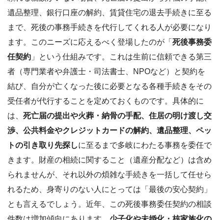
遺品整理、銀行口座の解約、賃貸住宅の退去手続きに至る
まで、死後の事務手続きを代行してくれる人が必要になり
ます。このニーズに応えるべく登場したのが「
死後事務委
任契約
」という仕組みです。これは生前に信頼できる第三
者（専門業者や弁護士・司法書士、NPOなど）と契約を
結び、自分が亡くなった後に必要となる各種手続きをその
受任者が代行することを定めておくものです。具体的に
は、
死亡届の提出や火葬・納骨の手配、住居の明け渡し交
渉、公共料金やクレジットカードの解約、遺品整理、ペッ
トの引き取り先探し
に至るまで多岐にわたる事務を委任で
きます。財産の相続に関すること（遺産分配など）は含め
られませんが、それ以外の煩雑な手続きを一括して任せら
れるため、身寄りのない人にとっては「最後の安心契約」
とも言えるでしょう。近年、この死後事務委任契約の相談
件数は増加傾向にあります。
少子化や未婚化・核家族化の