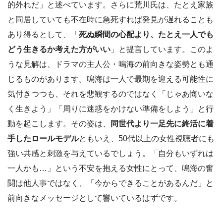
的外れだ」と述べています。さらに荒川氏は、たとえ家族
と同居していても不在時に急死すれば発見が遅れることも
あり得るとして、「
死ぬ瞬間の心配より、たとえ一人でも
どう生きるか考えた方がいい
」と提言しています。このよ
うな見解は、ドラマの主人公・鳴海の前向きな姿勢とも通
じるものがあります。鳴海は一人で最期を迎える可能性に
気付きつつも、それを悲観するのではなく「じゃあ悔いな
く生きよう」「周りに迷惑をかけない準備をしよう」と行
動を起こします。その姿は、
同世代より一足先に終活に着
手したロールモデル
ともいえ、50代以上の女性視聴者にも
強い共感と刺激を与えているでしょう。「自分もいずれは
一人かも…」という不安を抱える女性にとって、鳴海の奮
闘は他人事ではなく、「今からできることがあるんだ」と
前向きなメッセージとして響いているはずです。