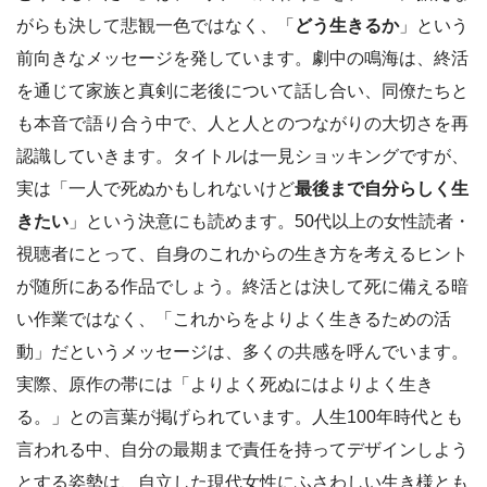
がらも決して悲観一色ではなく、「
どう生きるか
」という
前向きなメッセージを発しています。劇中の鳴海は、終活
を通じて家族と真剣に老後について話し合い、同僚たちと
も本音で語り合う中で、人と人とのつながりの大切さを再
認識していきます。タイトルは一見ショッキングですが、
実は「一人で死ぬかもしれないけど
最後まで自分らしく生
きたい
」という決意にも読めます。50代以上の女性読者・
視聴者にとって、自身のこれからの生き方を考えるヒント
が随所にある作品でしょう。終活とは決して死に備える暗
い作業ではなく、「これからをよりよく生きるための活
動」だというメッセージは、多くの共感を呼んでいます。
実際、原作の帯には「よりよく死ぬにはよりよく生き
る。」との言葉が掲げられています。人生100年時代とも
言われる中、自分の最期まで責任を持ってデザインしよう
とする姿勢は、自立した現代女性にふさわしい生き様とも