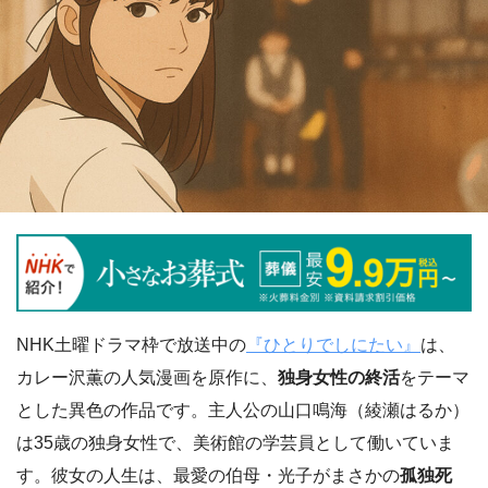
NHK土曜ドラマ枠で放送中の
『ひとりでしにたい』
は、
カレー沢薫の人気漫画を原作に、
独身女性の終活
をテーマ
とした異色の作品です。主人公の山口鳴海（綾瀬はるか）
は35歳の独身女性で、美術館の学芸員として働いていま
す。彼女の人生は、最愛の伯母・光子がまさかの
孤独死