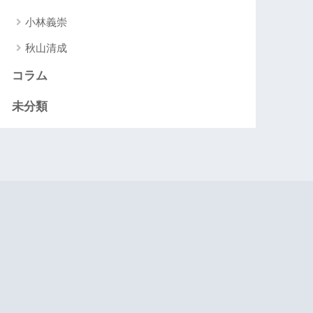
小林義崇
秋山清成
コラム
未分類