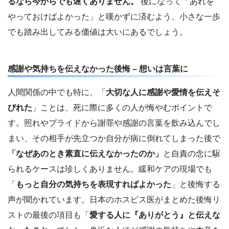
るなら今からでも遅くありません。
後になって「あれを
やっておけばよかった」と嘆かずに済むよう、小さな一歩
でも踏み出してみる価値は大いにあるでしょう。
感謝や気持ちを伝えなかった後悔 – 想いは言葉に
人間関係の中でも特に、「
大切な人に感謝や愛情を伝えそ
びれた
」ことは、死に際に多くの人が悔やむポイントで
す。照れやプライドから謝罪や感謝の言葉を飲み込んでし
まい、その相手が先立つか自分が病に倒れてしまった後で
「なぜあのとき素直に伝えなかったのか」
と自責の念に駆
られるケースは珍しくありません。緩和ケアの現場でも
「
もっと自分の気持ちを表現すればよかった
」と後悔する
声が聞かれています。日本のホスピス医がまとめた後悔リ
ストの最後の項目も「
愛する人に『ありがとう』と伝えな