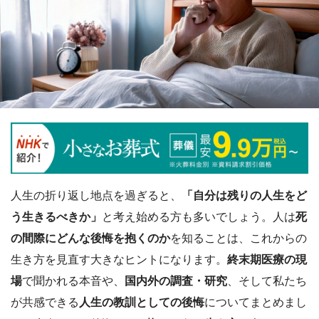
人生の折り返し地点を過ぎると、
「自分は残りの人生をど
う生きるべきか」
と考え始める方も多いでしょう。人は
死
の間際にどんな後悔を抱くのか
を知ることは、これからの
生き方を見直す大きなヒントになります。
終末期医療の現
場
で聞かれる本音や、
国内外の調査・研究
、そして私たち
が共感できる
人生の教訓としての後悔
についてまとめまし