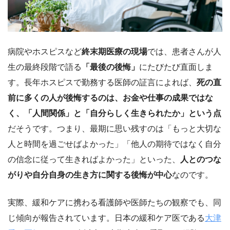
病院やホスピスなど
終末期医療の現場
では、患者さんが人
生の最終段階で語る
「最後の後悔」
にたびたび直面しま
す。長年ホスピスで勤務する医師の証言によれば、
死の直
前に多くの人が後悔するのは、お金や仕事の成果ではな
く、「人間関係」と「自分らしく生きられたか」という点
だそうです。つまり、最期に思い残すのは「もっと大切な
人と時間を過ごせばよかった」「他人の期待ではなく自分
の信念に従って生きればよかった」といった、
人とのつな
がりや自分自身の生き方に関する後悔が中心
なのです。
実際、緩和ケアに携わる看護師や医師たちの観察でも、同
じ傾向が報告されています。日本の緩和ケア医である
大津