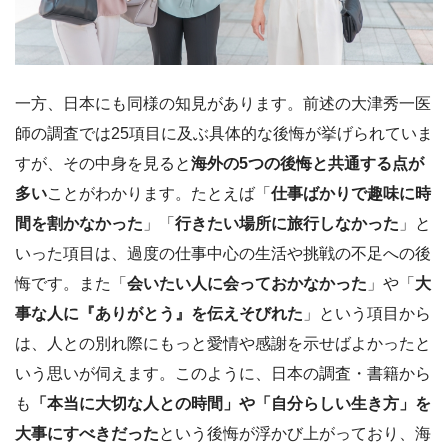
一方、日本にも同様の知見があります。前述の大津秀一医
師の調査では25項目に及ぶ具体的な後悔が挙げられていま
すが、その中身を見ると
海外の5つの後悔と共通する点が
多い
ことがわかります。たとえば「
仕事ばかりで趣味に時
間を割かなかった
」「
行きたい場所に旅行しなかった
」と
いった項目は、過度の仕事中心の生活や挑戦の不足への後
悔です。また「
会いたい人に会っておかなかった
」や「
大
事な人に『ありがとう』を伝えそびれた
」という項目から
は、人との別れ際にもっと愛情や感謝を示せばよかったと
いう思いが伺えます。このように、日本の調査・書籍から
も
「本当に大切な人との時間」や「自分らしい生き方」を
大事にすべきだった
という後悔が浮かび上がっており、海