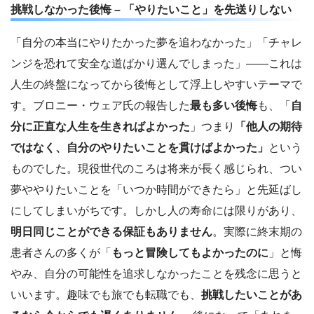
挑戦しなかった後悔 – 「やりたいこと」を先送りしない
「自分の本当にやりたかった夢を追わなかった」「チャレ
ンジを恐れて安全な道ばかり選んでしまった」――これは
人生の終盤になってから後悔として浮上しやすいテーマで
す​。ブロニー・ウェア氏の報告した
最も多い後悔
も、「
自
分に正直な人生を生きればよかった
」つまり
「他人の期待
ではなく、自分のやりたいことを貫けばよかった」
という
ものでした​。現役世代のころは将来が長く感じられ、つい
夢ややりたいことを「いつか時間ができたら」と先延ばし
にしてしまいがちです。しかし人の寿命には限りがあり、
明日同じことができる保証もありません
。実際に終末期の
患者さんの多くが「
もっと冒険してもよかったのに
」と悔
やみ、自分の可能性を追求しなかったことを残念に思うと
いいます​。趣味でも旅でも転職でも、
挑戦したいことがあ