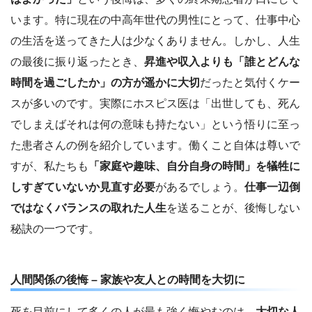
います。特に現在の中高年世代の男性にとって、仕事中心
の生活を送ってきた人は少なくありません。しかし、人生
の最後に振り返ったとき、
昇進や収入よりも「誰とどんな
時間を過ごしたか」の方が遥かに大切
だったと気付くケー
スが多いのです。実際にホスピス医は「出世しても、死ん
でしまえばそれは何の意味も持たない」という悟りに至っ
た患者さんの例を紹介しています。働くこと自体は尊いで
すが、私たちも
「家庭や趣味、自分自身の時間」を犠牲に
しすぎていないか見直す必要
があるでしょう。
仕事一辺倒
ではなくバランスの取れた人生
を送ることが、後悔しない
秘訣の一つです。
人間関係の後悔 – 家族や友人との時間を大切に
死を目前にして多くの人が最も強く悔やむのは、
大切な人