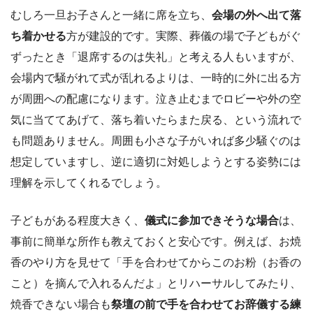
むしろ一旦お子さんと一緒に席を立ち、
会場の外へ出て落
ち着かせる
方が建設的です。実際、葬儀の場で子どもがぐ
ずったとき「退席するのは失礼」と考える人もいますが、
会場内で騒がれて式が乱れるよりは、一時的に外に出る方
が周囲への配慮になります。泣き止むまでロビーや外の空
気に当ててあげて、落ち着いたらまた戻る、という流れで
も問題ありません。周囲も小さな子がいれば多少騒ぐのは
想定していますし、逆に適切に対処しようとする姿勢には
理解を示してくれるでしょう。
子どもがある程度大きく、
儀式に参加できそうな場合
は、
事前に簡単な所作も教えておくと安心です。例えば、お焼
香のやり方を見せて「手を合わせてからこのお粉（お香の
こと）を摘んで入れるんだよ」とリハーサルしてみたり、
焼香できない場合も
祭壇の前で手を合わせてお辞儀する練