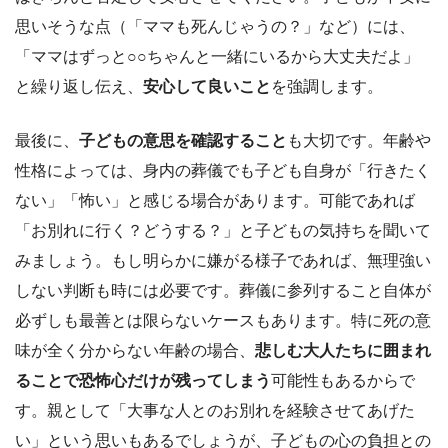
思いそうな点（「ママも死んじゃうの？」など）には、
「ママはずっと○○ちゃんと一緒にいるから大丈夫だよ」
と繰り返し伝え、
安心して良いこと
を強調します。
最後に、
子どもの意思を確認すること
も大切です。年齢や
性格によっては、身内の葬儀でも子ども自身が「行きたく
ない」「怖い」と感じる場合があります。可能であれば
「お別れに行く？どうする？」と子どもの気持ちを聞いて
みましょう。もし明らかに嫌がる様子であれば、無理強い
しない判断も時には必要です。葬儀に参列すること自体が
必ずしも最善とは限らないケースもあります。特に死の意
味が全く分からない年齢の場合、
悲しむ大人たちに囲まれ
ることで恐怖心だけが残ってしまう
可能性もあるからで
す。親として「大事な人とのお別れを経験させてあげた
い」という思いもあるでしょうが、子どもの心の負担との