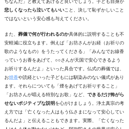
ちなんだ」と教えてあげると良いでしょう。子ども自身が
悲しくなったら泣いてもいい
こと、決して恥ずかしいこと
ではないという安心感も与えてください。
また、
葬儀で何が行われるのか
具体的に説明することも不
安軽減に役立ちます。例えば「お坊さんがお経（お祈りの
歌のようなもの）をうたってくださる」「みんなでお線香
っていうお香をあげて、○○さんが天国で安心できるよう
お祈りするんだよ」といった具合です。仏式の葬儀では、
お
焼香
や読経といった子どもには馴染みのない儀式があり
ます。それらについても「煙をあげてお祈りすること」
「お坊さんが唱える特別なお歌」など、
できるだけ怖がら
せないポジティブな説明
を心がけましょう。浄土真宗の考
え方では「亡くなった人はもう仏さまになって安心してい
るんだよ」と伝えることもできます。実際、「亡くなった