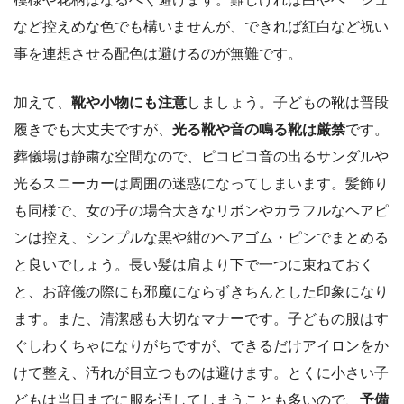
など控えめな色でも構いませんが、できれば紅白など祝い
事を連想させる配色は避けるのが無難です。
加えて、
靴や小物にも注意
しましょう。子どもの靴は普段
履きでも大丈夫ですが、
光る靴や音の鳴る靴は厳禁
です。
葬儀場は静粛な空間なので、ピコピコ音の出るサンダルや
光るスニーカーは周囲の迷惑になってしまいます。髪飾り
も同様で、女の子の場合大きなリボンやカラフルなヘアピ
ンは控え、シンプルな黒や紺のヘアゴム・ピンでまとめる
と良いでしょう。長い髪は肩より下で一つに束ねておく
と、お辞儀の際にも邪魔にならずきちんとした印象になり
ます。また、清潔感も大切なマナーです。子どもの服はす
ぐしわくちゃになりがちですが、できるだけアイロンをか
けて整え、汚れが目立つものは避けます。とくに小さい子
どもは当日までに服を汚してしまうことも多いので、
予備