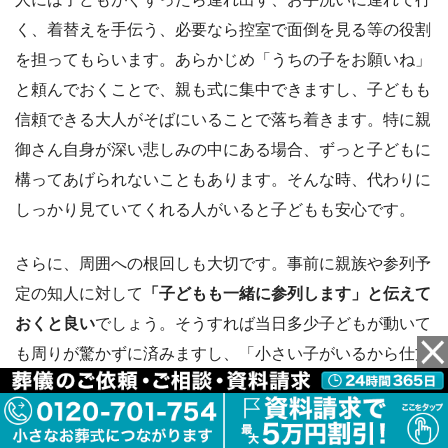
く、着替えを手伝う、必要なら控室で面倒を見る等の役割
を担ってもらいます。あらかじめ「うちの子をお願いね」
と頼んでおくことで、親も式に集中できますし、子どもも
信頼できる大人がそばにいることで落ち着きます。特に親
御さん自身が深い悲しみの中にある場合、ずっと子どもに
構ってあげられないこともあります。そんな時、代わりに
しっかり見ていてくれる人がいると子どもも安心です。
さらに、周囲への根回しも大切です。事前に親族や参列予
定の知人に対して
「子どもも一緒に参列します」と伝えて
おくと良い
でしょう。そうすれば当日多少子どもが動いて
も周りが驚かずに済みますし、「小さい子がいるから仕方
ないね」と心構えをしてもらえます。また、葬儀社や式場
の担当者にも子ども連れであることを伝え、
控室の利用
や
子どもが飽きた時の対処
について相談しておきましょう。