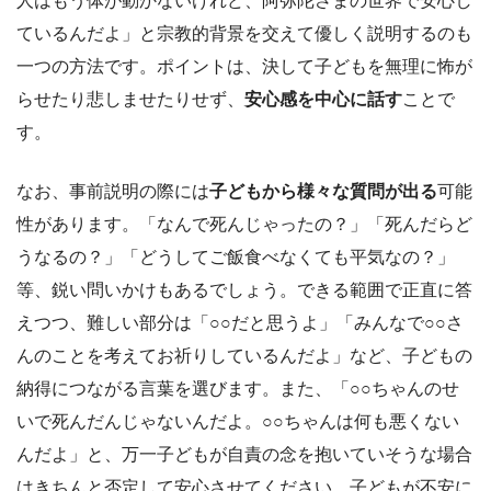
人はもう体が動かないけれど、阿弥陀さまの世界で安心し
ているんだよ」と宗教的背景を交えて優しく説明するのも
一つの方法です。ポイントは、決して子どもを無理に怖が
らせたり悲しませたりせず、
安心感を中心に話す
ことで
す。
なお、事前説明の際には
子どもから様々な質問が出る
可能
性があります。「なんで死んじゃったの？」「死んだらど
うなるの？」「どうしてご飯食べなくても平気なの？」
等、鋭い問いかけもあるでしょう。できる範囲で正直に答
えつつ、難しい部分は「○○だと思うよ」「みんなで○○さ
んのことを考えてお祈りしているんだよ」など、子どもの
納得につながる言葉を選びます。また、「○○ちゃんのせ
いで死んだんじゃないんだよ。○○ちゃんは何も悪くない
んだよ」と、万一子どもが自責の念を抱いていそうな場合
はきちんと否定して安心させてください。子どもが不安に