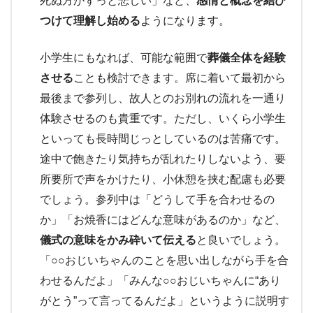
死ぬ方がずっと悲しい」など、
感情と概念を結び
つけて理解し始める
ようになります。
小学生にもなれば、可能な範囲で
葬儀全体を経験
させる
ことも検討できます。席に着いて最初から
最後まで参列し、故人とのお別れの流れを一通り
体験させるのも貴重です。ただし、いくら小学生
といっても長時間じっとしているのは苦痛です。
途中で飽きたり気持ちが乱れたりしないよう、要
所要所で声をかけたり、小休憩を挟む配慮も必要
でしょう。参列中は「どうして手を合わせるの
か」「お焼香にはどんな意味があるのか」など、
儀式の意味をかみ砕いて伝える
と良いでしょう。
「○○おじいちゃんのことを思い出しながら手を合
わせるんだよ」「みんな○○おじいちゃんに“あり
がとう”って言ってるんだよ」というように説明す