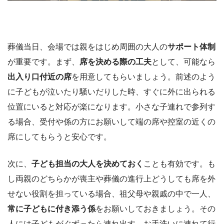
葬儀当日、会場では親をはじめ周囲の大人の
サポート体制
が重要です。まず、
席を決める際の工夫
として、可能なら
出入り口付近の席
を用意してもらいましょう。前述のよう
に子どもが泣いたり騒いだりした時、すぐに外に出られる
位置にいると対応が楽になります。小さな子連れで参列す
る場合、受付や係の方にお願いして端の席や控室の近くの
席にしてもらうと安心です。
次に、
子ども担当の大人を決めておく
ことも有効です。も
し両親のどちらかが喪主や葬儀の進行上どうしても席を外
せない役割を担っている場合、祖父母や親戚の中で一人、
常に子どもに付き添う係
をお願いしておきましょう。その
人には子どもがぐずったら連れ出す、お手洗いに連れて行