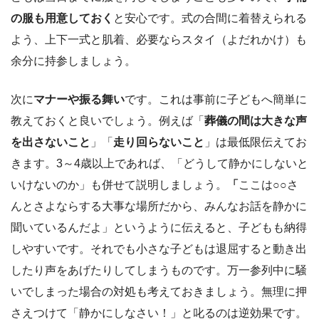
の服も用意しておく
と安心です。式の合間に着替えられる
よう、上下一式と肌着、必要ならスタイ（よだれかけ）も
余分に持参しましょう。
次に
マナーや振る舞い
です。これは事前に子どもへ簡単に
教えておくと良いでしょう。例えば「
葬儀の間は大きな声
を出さないこと
」「
走り回らないこと
」は最低限伝えてお
きます。3～4歳以上であれば、「どうして静かにしないと
いけないのか」も併せて説明しましょう。
「
ここは○○さ
んとさよならする大事な場所だから、みんなお話を静かに
聞いているんだよ」というように伝えると、子どもも納得
しやすいです。それでも小さな子どもは退屈すると動き出
したり声をあげたりしてしまうものです。万一参列中に騒
いでしまった場合の対処も考えておきましょう。無理に押
さえつけて「静かにしなさい！」と叱るのは逆効果です。