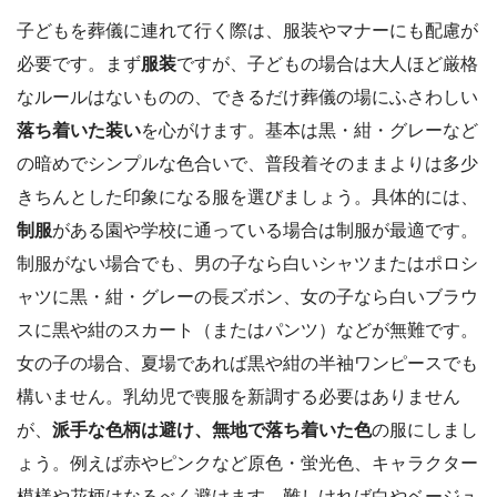
子どもを葬儀に連れて行く際は、服装やマナーにも配慮が
必要です。まず
服装
ですが、子どもの場合は大人ほど厳格
なルールはないものの、できるだけ葬儀の場にふさわしい
落ち着いた装い
を心がけます。基本は黒・紺・グレーなど
の暗めでシンプルな色合いで、普段着そのままよりは多少
きちんとした印象になる服を選びましょう。具体的には、
制服
がある園や学校に通っている場合は制服が最適です。
制服がない場合でも、男の子なら白いシャツまたはポロシ
ャツに黒・紺・グレーの長ズボン、女の子なら白いブラウ
スに黒や紺のスカート（またはパンツ）などが無難です。
女の子の場合、夏場であれば黒や紺の半袖ワンピースでも
構いません。乳幼児で喪服を新調する必要はありません
が、
派手な色柄は避け、無地で落ち着いた色
の服にしまし
ょう。例えば赤やピンクなど原色・蛍光色、キャラクター
模様や花柄はなるべく避けます。難しければ白やベージュ