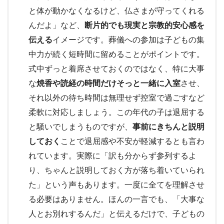
と体が動かなくなるけど、仏さまが守ってくれる
んだよ」など、
断片的でも現実と宗教的安心感を
伝える
イメージです。葬儀への参加は子どもの集
中力が続く短時間に留めることがポイントです。
式中ずっと着席させておくのではなく、特に大事
な
焼香や読経の時間だけそっと一緒に入室
させ、
それ以外の待ち時間は無理せず控室で過ごすなど
柔軟に対応しましょう。この年代の子は退屈する
と騒いでしまうものですが、
事前にきちんと説明
しておく
ことで退屈感や不安が軽減するとも言わ
れています。実際に「訳も分からず参列するよ
り、ちゃんと説明しておく方が落ち着いていられ
た」という声もあります。一度に全てを理解させ
る必要はありません。ほんの一言でも、「大事な
人とお別れするんだ」と伝えるだけで、子どもの