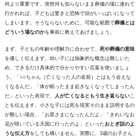
何より重要です。突然何も知らないまま葬儀の場に連れて
行かれれば、子どもは驚きと恐怖で頭がいっぱいになって
しまいます。そうならないために、可能な範囲で
葬儀とは
どういう場なのか
を事前に教えてあげましょう。
まず、子どもの年齢や理解力に合わせて、
死や葬儀の意味
を優しく伝えます。幼い子には抽象的な概念は難しいた
め、できるだけ具体的で分かりやすい言葉を使いましょ
う。「○○ちゃん（亡くなった人の名前）とはもう会えな
くなるんだ」「体が眠ったまま起きなくなってしまったん
だ」といった表現で、
人が亡くなるともう生き返らない
こ
とを伝えます。小さな子には死を現実そのまま説明するの
が難しい場合、「お星さまになったんだよ」「きれいなお
花が咲いている天国に行ったのよ」といった
おとぎ話のよ
うな伝え方
をしても構いません。実際に、3歳のお子さん