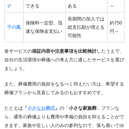
ナ
できる
ある
～
長期間の加入では
保険料一定型、迅
約750
千の風
総支払額が増える
速な保険金支払い
円～
可能性
各サービスの
保証内容や注意事項を比較検討
したうえで、
自分の生活環境や葬儀への考え方に適したサービスを選び
ましょう。
また、葬儀費用の負担をなるべく抑えたい方は、希望する
葬儀プランから見直してみるのもおすすめです。
たとえば
「
小さなお葬式
」
の「
小さな家族葬
」プランな
ら、通常の葬儀よりも費用や準備の負担を抑えることがで
きます。家族や近しい人のみの参列なので、落ち着いてゆ