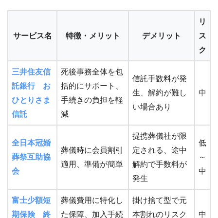
リ
サービス名
特徴・メリット
デメリット
ス
ク
三井住友信
死後事務全体を包
信託手数料が発
託銀行 お
括的にサポート、
生、解約が難し
中
ひとりさま
手続きの負担を軽
い場合あり
信託
減
提携葬儀社が限
全日本冠婚
低
葬儀時に会員割引
定される、途中
葬祭互助協
～
適用、準備が簡単
解約で手数料が
会
中
発生
富士少額短
葬儀費用に特化し
掛け捨て型で元
期保険 終
た保障、加入手続
本割れのリスク
中