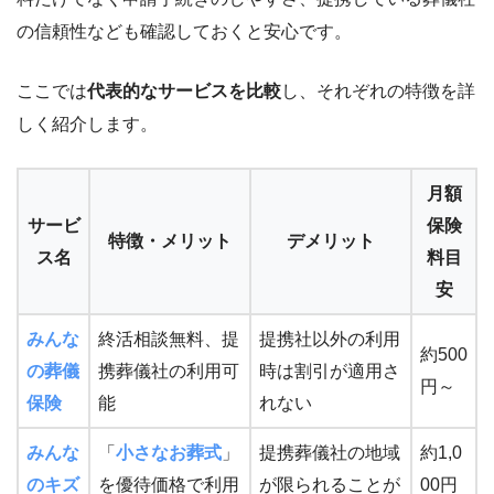
の信頼性なども確認しておくと安心です。
ここでは
代表的なサービスを比較
し、それぞれの特徴を詳
しく紹介します。
月額
サービ
保険
特徴・メリット
デメリット
ス名
料目
安
みんな
終活相談無料、提
提携社以外の利用
約500
の葬儀
携葬儀社の利用可
時は割引が適用さ
円～
保険
能
れない
みんな
「
小さなお葬式
」
提携葬儀社の地域
約1,0
のキズ
を優待価格で利用
が限られることが
00円