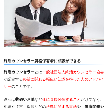
終活カウンセラー資格保有者に相談ができる
終活カウンセラー
とは
一般社団法人終活カウンセラー協会
が認定する
終活に関わる幅広い知識を持った人のアドバイ
ザー
のことです。
終活は
葬儀
や
お墓
など
死に直接関係すること
だけでなく、
相続や遺言、保険などの
法律に関する事柄
や、
健康問題
や