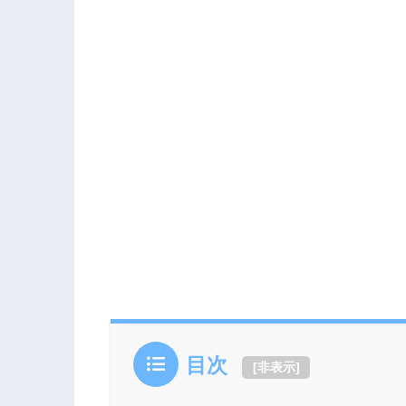
目次
[
非表示
]