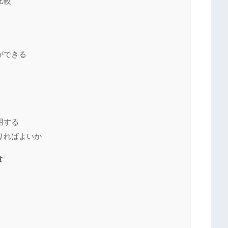
比較
ができる
用する
りればよいか
食