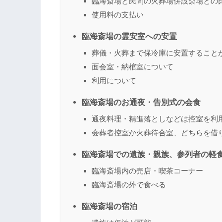
臨海斎場と民間の火葬場併設斎場との
使用料の支払い
臨海斎場の霊安室への安置
葬儀・火葬まで保冷庫に安置すること
面会室・納棺室について
利用について
臨海斎場のお通夜・告別式の会食
通夜料理・精進落としなどは控室を利
会葬者控室か火葬待合室、どちらを借
臨海斎場での遺族・親族、参列者の軽
臨海斎場内の売店・喫茶コーナー
臨海斎場の外で食べる
臨海斎場の宿泊