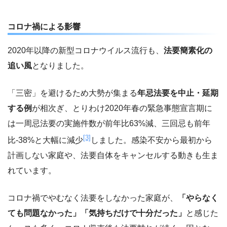
コロナ禍による影響
2020年以降の新型コロナウイルス流行も、
法要簡素化の
追い風
となりました。
「三密」を避けるため大勢が集まる
年忌法要を中止・延期
する例
が相次ぎ、とりわけ2020年春の緊急事態宣言期に
は一周忌法要の実施件数が前年比63%減、三回忌も前年
[3]
比-38%と大幅に減少
しました。感染不安から最初から
計画しない家庭や、法要自体をキャンセルする動きも生ま
れています。
コロナ禍でやむなく法要をしなかった家庭が、
「やらなく
ても問題なかった」「気持ちだけで十分だった」
と感じた