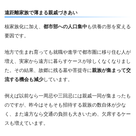
遠距離家族で薄まる親戚づきあい
核家族化に加え、
都市部への人口集中
も供養の形を変える
要因です。
地方で生まれ育っても就職や進学で都市圏に移り住む人が
増え、実家から遠方に暮らすケースが珍しくなくなりまし
た。その結果、故郷に残る墓や菩提寺に
親族が集まって交
流する機会も減少
しています。
例えば以前なら一周忌や三回忌には親戚一同が集まったも
のですが、昨今はそもそも招待する親族の数自体が少な
く、また遠方なら交通の負担も大きいため、欠席するケー
スも増えています。