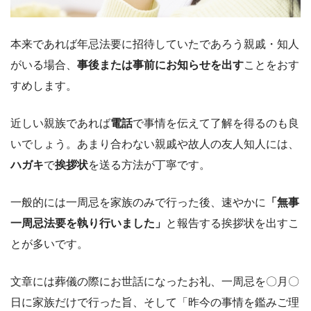
本来であれば年忌法要に招待していたであろう親戚・知人
がいる場合、
事後または事前にお知らせを出す
ことをおす
すめします。
近しい親族であれば
電話
で事情を伝えて了解を得るのも良
いでしょう。あまり合わない親戚や故人の友人知人には、
ハガキ
で
挨拶状
を送る方法が丁寧です。
一般的には一周忌を家族のみで行った後、速やかに
「無事
一周忌法要を執り行いました」
と報告する挨拶状を出すこ
とが多いです。
文章には葬儀の際にお世話になったお礼、一周忌を〇月〇
日に家族だけで行った旨、そして「昨今の事情を鑑みご理