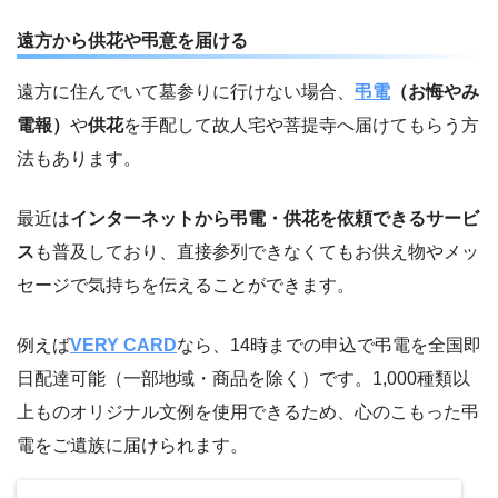
遠方から供花や弔意を届ける
遠方に住んでいて墓参りに行けない場合、
弔電
（お悔やみ
電報）
や
供花
を手配して故人宅や菩提寺へ届けてもらう方
法もあります。
最近は
インターネットから弔電・供花を依頼できるサービ
ス
も普及しており、直接参列できなくてもお供え物やメッ
セージで気持ちを伝えることができます。
例えば
VERY CARD
なら、14時までの申込で弔電を全国即
日配達可能（一部地域・商品を除く）です。1,000種類以
上ものオリジナル文例を使用できるため、心のこもった弔
電をご遺族に届けられます。