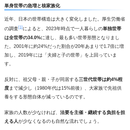
単身世帯の急増と核家族化
近年、日本の世帯構造は大きく変化しました。厚生労働省
[1]
の調査
によると、2023年時点で一人暮らしの
単独世帯
は全世帯の34.0%
に達し、最も多い世帯形態となりまし
た。2001年に約24%だった割合が20年あまりで1.7倍に増
加し、2019年には「夫婦と子の世帯」を上回っていま
す。
反対に、祖父母・親・子が同居する
三世代世帯は約4%程
度
まで減少し（1980年代は15%前後）、大家族で先祖供
養をする形態自体が減っているのです。
家族の人数が少なければ、
法要を主催・継続する負担を担
える人
が少なくなるのも自然な流れでしょう。