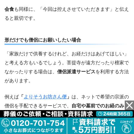
会食
も同様に、「今回は控えさせていただきます」と伝え
ると親切です。
形だけでも僧侶にお願いしたい場合
「家族だけで供養するけれど、お経だけはあげてほしい」
と考える方もいるでしょう。菩提寺が遠方だったり檀家で
なかったりする場合は、
僧侶派遣サービス
を利用する方法
があります。
例えば
「
よりそうお坊さん便
」
は、ネットで希望の宗派の
僧侶を手配できるサービスで、
自宅や墓前でのお経のみを
依頼
することも可能です。
菩提寺がなくても安心して略式法要ができるため、こうし