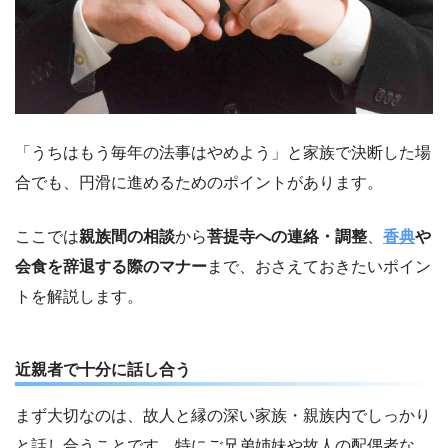
「うちはもう毎年の法事はやめよう」と家族で決断した場
合でも、円滑に進めるためのポイントがあります。
ここでは
親族間の相談
から
菩提寺への連絡・調整
、
香典
や
会食を辞退する際のマナー
まで、おさえておきたいポイン
トを解説します。
近親者で十分に話し合う
まず大切なのは、故人と縁の深い家族・親族内でしっかり
と話し合うことです。特にご兄弟姉妹や故人の配偶者な