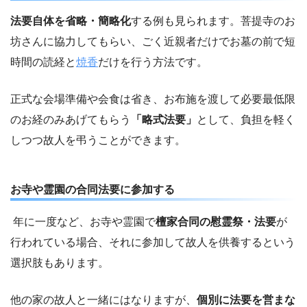
法要自体を省略・簡略化
する例も見られます。菩提寺のお
坊さんに協力してもらい、ごく近親者だけでお墓の前で短
時間の読経と
焼香
だけを行う方法です。
正式な会場準備や会食は省き、お布施を渡して必要最低限
のお経のみあげてもらう
「略式法要」
として、負担を軽く
しつつ故人を弔うことができます。
お寺や霊園の合同法要に参加する
年に一度など、お寺や霊園で
檀家合同の慰霊祭・法要
が
行われている場合、それに参加して故人を供養するという
選択肢もあります。
他の家の故人と一緒にはなりますが、
個別に法要を営まな