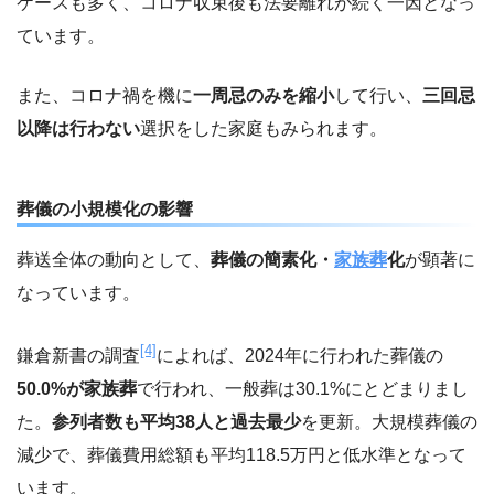
ケースも多く、コロナ収束後も法要離れが続く一因となっ
ています。
また、コロナ禍を機に
一周忌のみを縮小
して行い、
三回忌
以降は行わない
選択をした家庭もみられます。
葬儀の小規模化の影響
葬送全体の動向として、
葬儀の簡素化・
家族葬
化
が顕著に
なっています。
[4]
鎌倉新書の調査
によれば、2024年に行われた葬儀の
50.0%が家族葬
で行われ、一般葬は30.1%にとどまりまし
た。
参列者数も平均38人と過去最少
を更新。大規模葬儀の
減少で、葬儀費用総額も平均118.5万円と低水準となって
います。