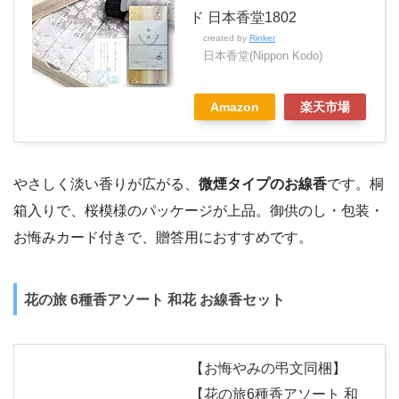
ド 日本香堂1802
created by
Rinker
日本香堂(Nippon Kodo)
Amazon
楽天市場
やさしく淡い香りが広がる、
微煙タイプのお線香
です。桐
箱入りで、桜模様のパッケージが上品。御供のし・包装・
お悔みカード付きで、贈答用におすすめです。
花の旅 6種香アソート 和花 お線香セット
【お悔やみの弔文同梱】
【花の旅6種香アソート 和