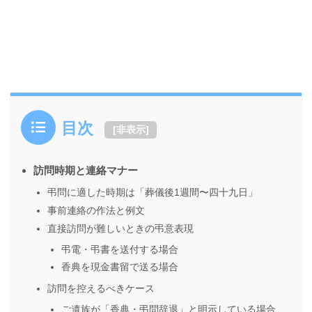
目次
[
非表示
]
訪問時期と連絡マナー
弔問に適した時期は「葬儀後1週間〜四十九日」
事前連絡の作法と例文
直接訪問が難しいときの弔意表現
弔電・弔書を送付する場合
香典を現金書留で送る場合
訪問を控えるべきケース
ご遺族が「香典・弔問辞退」と明示している場合