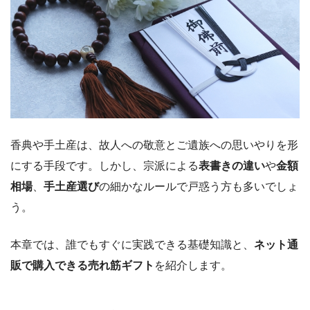
香典や手土産は、故人への敬意とご遺族への思いやりを形
にする手段です。しかし、宗派による
表書きの違い
や
金額
相場
、
手土産選び
の細かなルールで戸惑う方も多いでしょ
う。
本章では、誰でもすぐに実践できる基礎知識と、
ネット通
販で購入できる売れ筋ギフト
を紹介します。