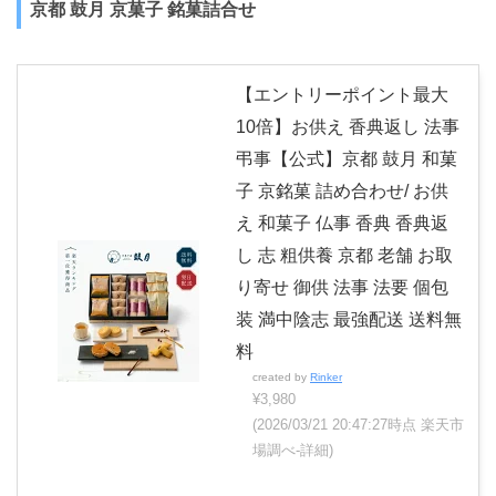
京都 鼓月 京菓子 銘菓詰合せ
【エントリーポイント最大
10倍】お供え 香典返し 法事
弔事【公式】京都 鼓月 和菓
子 京銘菓 詰め合わせ/ お供
え 和菓子 仏事 香典 香典返
し 志 粗供養 京都 老舗 お取
り寄せ 御供 法事 法要 個包
装 満中陰志 最強配送 送料無
料
created by
Rinker
¥3,980
(2026/03/21 20:47:27時点 楽天市
場調べ-
詳細)