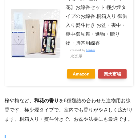
花】お線香セット 極少煙タ
イプのお線香 桐箱入り 御供
入り熨斗付き お盆・喪中・
喪中御見舞・進物・贈り
物・贈答用線香
created by
Rinker
永楽屋
Amazon
楽天市場
桜や梅など、
和花の香り
を6種類詰め合わせた進物用お線
香です。極少煙タイプで、室内でも香りがやさしく広がり
ます。桐箱入り・熨斗付きで、お盆や法要にも最適です。