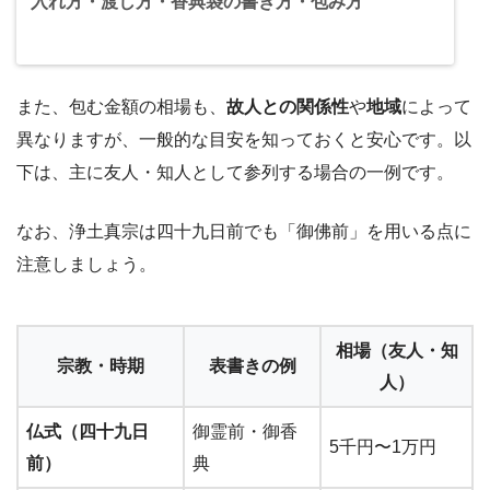
入れ方・渡し方・香典袋の書き方・包み方
また、包む金額の相場も、
故人との関係性
や
地域
によって
異なりますが、一般的な目安を知っておくと安心です。以
下は、主に友人・知人として参列する場合の一例です。
なお、浄土真宗は四十九日前でも「御佛前」を用いる点に
注意しましょう。
相場（友人・知
宗教・時期
表書きの例
人）
仏式（四十九日
御霊前・御香
5千円〜1万円
前）
典