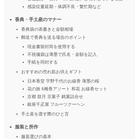
感染症蔓延期・体調不良・繁忙期など
香典・手土産のマナー
香典袋の表書きと金額相場
郵送で香典を送る場合のポイント
現金書留封筒を使用する
不祝儀袋は薄墨で氏名・金額を記入
手紙を同封する
おすすめの売れ筋お供えギフト
日本香堂 宇野千代のお線香 薄墨の桜
花の旅 6種香アソート 和花 お線香セット
京都 鼓月 京菓子 銘菓詰合せ
銀座千疋屋 フルーツクーヘン
手土産を渡す際のひと言
服装と所作
服装選びの基本