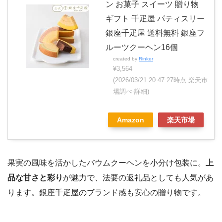
ン お菓子 スイーツ 贈り物
ギフト 千疋屋 パティスリー
銀座千疋屋 送料無料 銀座フ
ルーツクーヘン16個
created by
Rinker
¥3,564
(2026/03/21 20:47:27時点 楽天市
場調べ-
詳細)
Amazon
楽天市場
果実の風味を活かしたバウムクーヘンを小分け包装に。
上
品な甘さと彩り
が魅力で、法要の返礼品としても人気があ
ります。銀座千疋屋のブランド感も安心の贈り物です。