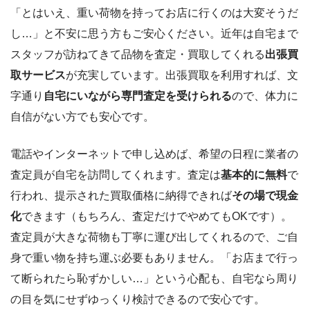
「とはいえ、重い荷物を持ってお店に行くのは大変そうだ
し…」と不安に思う方もご安心ください。近年は自宅まで
スタッフが訪ねてきて品物を査定・買取してくれる
出張買
取サービス
が充実しています。出張買取を利用すれば、文
字通り
自宅にいながら専門査定を受けられる
ので、体力に
自信がない方でも安心です。
電話やインターネットで申し込めば、希望の日程に業者の
査定員が自宅を訪問してくれます。査定は
基本的に無料
で
行われ、提示された買取価格に納得できれば
その場で現金
化
できます（もちろん、査定だけでやめてもOKです）。
査定員が大きな荷物も丁寧に運び出してくれるので、ご自
身で重い物を持ち運ぶ必要もありません。「お店まで行っ
て断られたら恥ずかしい…」という心配も、自宅なら周り
の目を気にせずゆっくり検討できるので安心です。