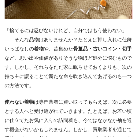
「捨てるには忍びないけれど、自分ではもう使わない」
――そんな品物はありませんか？たとえば押し入れに仕舞
いっぱなしの
着物
や、昔集めた
骨董品・古いコイン・切手
など、思い出や価値がありそうな物ほど処分に悩むもので
す。しかし、それらをただ家に眠らせておくよりも、次の
持ち主に譲ることで新たな命を吹き込んであげるのも一つ
の方法です。
使わない着物
は専門業者に買い取ってもらえば、次に必要
とする人へと受け継がれていきます。たとえば、お若い頃
に仕立てたお気に入りの訪問着も、今ではなかなか袖を通
す機会がないかもしれません。しかし、買取業者を通じて