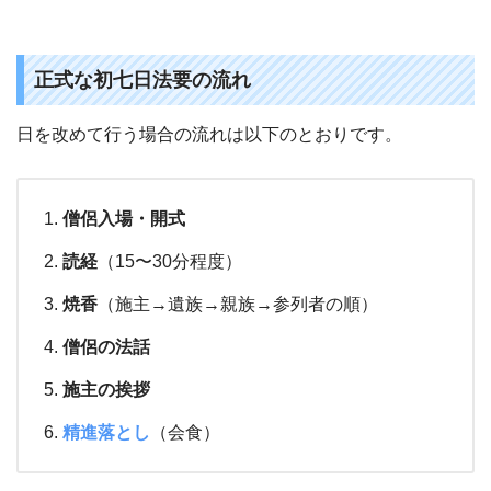
正式な初七日法要の流れ
日を改めて行う場合の流れは以下のとおりです。
僧侶入場・開式
読経
（15〜30分程度）
焼香
（施主→遺族→親族→参列者の順）
僧侶の法話
施主の挨拶
精進落とし
（会食）