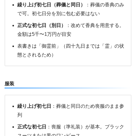
繰り上げ初七日（葬儀と同日）
：葬儀の香典のみ
で可。初七日分を別に包む必要はない
正式な初七日（別日）
：改めて香典を用意する。
金額は5千〜1万円が目安
表書きは「御霊前」（四十九日までは「霊」の状
態とされるため）
服装
繰り上げ初七日
：葬儀と同日のため喪服のまま参
列
正式な初七日
：喪服（準礼装）が基本。ブラック
スーツまたは黒のワンピース