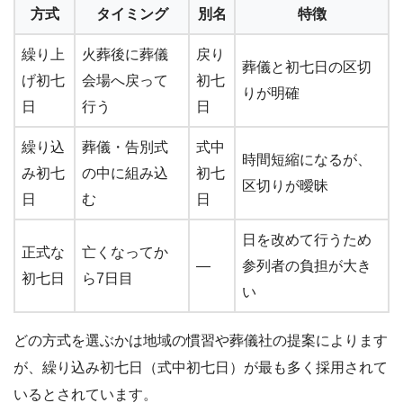
方式
タイミング
別名
特徴
繰り上
火葬後に葬儀
戻り
葬儀と初七日の区切
げ初七
会場へ戻って
初七
りが明確
日
行う
日
繰り込
葬儀・告別式
式中
時間短縮になるが、
み初七
の中に組み込
初七
区切りが曖昧
日
む
日
日を改めて行うため
正式な
亡くなってか
—
参列者の負担が大き
初七日
ら7日目
い
どの方式を選ぶかは地域の慣習や葬儀社の提案によります
が、繰り込み初七日（式中初七日）が最も多く採用されて
いるとされています。