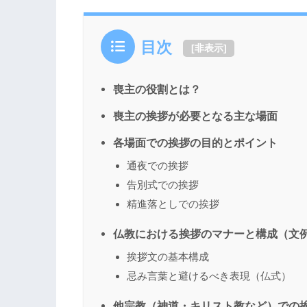
目次
[
非表示
]
喪主の役割とは？
喪主の挨拶が必要となる主な場面
各場面での挨拶の目的とポイント
通夜での挨拶
告別式での挨拶
精進落としでの挨拶
仏教における挨拶のマナーと構成（文
挨拶文の基本構成
忌み言葉と避けるべき表現（仏式）
他宗教（神道・キリスト教など）での