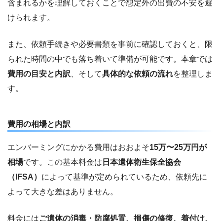
含まれるかを理解しておくことで想定外の出費の不安を避
けられます。
また、依頼手続きや必要書類を事前に確認しておくと、限
られた時間の中でも落ち着いて準備が可能です。本章では
費用の目安と内訳
、そして
具体的な依頼の流れ
を整理しま
す。
費用の相場と内訳
エンバーミングにかかる費用はおおよそ
15万〜25万円が
相場
です。この基本料金は
日本遺体衛生保全協会
（IFSA）
によって基準が定められているため、依頼先に
よって大きな差はありません。
料金には
ご遺体の消毒・防腐処置、損傷の修復、着付け、