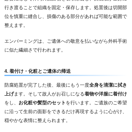
行き渡ることで組織を固定・保存します。処置後は切開部
位を慎重に縫合し、損傷のある部分があれば可能な範囲で
整えます。
エンバーミングは、ご遺体への敬意を払いながら外科手術
に似た繊細さで行われます。
4. 着付け・化粧とご遺体の帰送
防腐処置が完了した後、最後にもう一度
全身を清潔に拭き
上げ
ます。そして故人がお召しになる
着物や洋服に着付け
をし、
お化粧や髪型のセット
を行います。ご遺族のご希望
に沿って生前の面影をできるだけ再現するように心がけ、
穏やかな表情に整えられます。