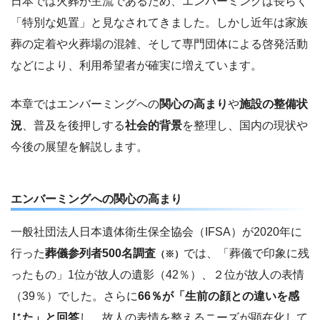
日本では火葬が主流であるため、エンバーミングは長らく
「特別な処置」と見なされてきました。しかし近年は家族
葬の定着や火葬場の混雑、そして専門団体による啓発活動
などにより、利用希望者が確実に増えています。
本章ではエンバーミングへの
関心の高まり
や
施設の整備状
況
、普及を後押しする
社会的背景
を整理し、国内の現状や
今後の展望を解説します。
エンバーミングへの関心の高まり
一般社団法人日本遺体衛生保全協会（IFSA）が2020年に
行った
葬儀参列者500名調査
では、「葬儀で印象に残
（※）
ったもの」1位が故人の遺影（42％）、２位が故人の表情
（39％）でした。さらに
66％が「生前の顔との違いを感
じた」と回答
し、故人の表情を整えるニーズが顕在化して