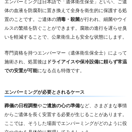
エンバーミングは日本語で「遺体衛生保全」といい、ご遺
体の血液を防腐剤に置き換えて全身を衛生的に保護する処
置のことです。ご遺体の
消毒・殺菌
が行われ、細菌やウイ
ルスの繁殖を防ぐことができます。腐敗の進行を遅らせ臭
いを軽減することで、公衆衛生上も安全な状態にします。
専門資格を持つエンバーマー（遺体衛生保全士）によって
施術され、処置後は
ドライアイスや保冷設備に頼らず常温
での安置が可能
になる点も特徴です。
エンバーミングが必要とされるケース
葬儀の日程調整
や
ご遺族の心の準備
など、さまざまな事情
からご遺体を長く安置する必要が生じることがあります。
ここでは、そうした場面でエンバーミングがどのように役