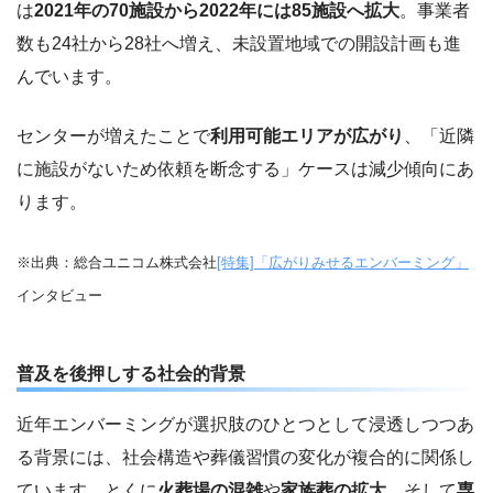
は
2021年の70施設から2022年には85施設へ拡大
。事業者
数も24社から28社へ増え、未設置地域での開設計画も進
んでいます。
センターが増えたことで
利用可能エリアが広がり
、「近隣
に施設がないため依頼を断念する」ケースは減少傾向にあ
ります。
※出典：総合ユニコム株式会社
[特集]「広がりみせるエンバーミング」
インタビュー
普及を後押しする社会的背景
近年エンバーミングが選択肢のひとつとして浸透しつつあ
る背景には、社会構造や葬儀習慣の変化が複合的に関係し
ています。とくに
火葬場の混雑
や
家族葬の拡大
、そして
専