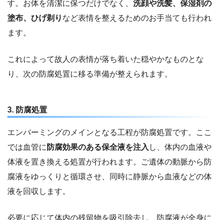
す。お体を清潔に保つだけでなく、
洗顔や洗髪、保湿剤の
塗布、ひげ剃り
など表情を整えるためのお手当ても行われ
ます。
これによって故人の表情が落ち着いた穏やかなものとな
り、次の防腐処置に移る準備が整えられます。
3. 防腐処置
エンバーミングのメインとなる工程が防腐処置です。ここ
では血管に
防腐効果のある保全液を注入
し、体内の血液や
体液を置き換える処置が行われます。ご遺体の動脈から防
腐液をゆっくりと循環させ、同時に静脈から血液などの体
液を回収します。
必要に応じて体内の残留物を吸引除去し、防腐液が全身に