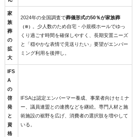
家
2024年の全国調査で
葬儀形式の50％が家族葬
族
。少人数のため自宅・小規模ホールでゆっ
（※）
葬
くり過ごす時間を確保しやすく、長期安置ニーズ
の
と「穏やかな表情で見送りたい」要望がエンバー
拡
ミング利用を後押し。
大
IFS
A
の
啓
IFSAは認定エンバーマー養成、事業者向けセミナ
発
ー、議員連盟との連携などを継続。専門人材と施
と
術施設の裾野を広げ、消費者の選択肢を増やして
資
いる。
格