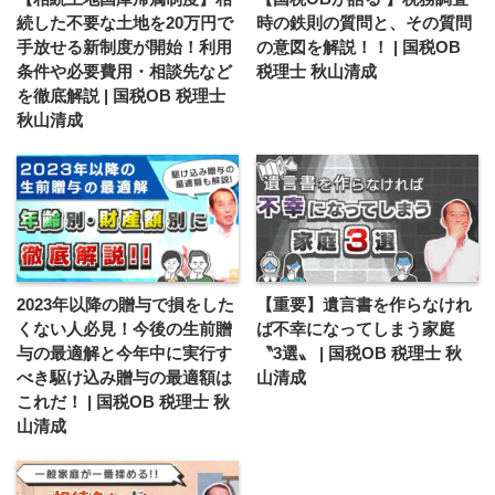
続した不要な土地を20万円で
時の鉄則の質問と、その質問
手放せる新制度が開始！利用
の意図を解説！！ | 国税OB
条件や必要費用・相談先など
税理士 秋山清成
を徹底解説 | 国税OB 税理士
秋山清成
2023年以降の贈与で損をした
【重要】遺言書を作らなけれ
くない人必見！今後の生前贈
ば不幸になってしまう家庭
与の最適解と今年中に実行す
〝3選〟 | 国税OB 税理士 秋
べき駆け込み贈与の最適額は
山清成
これだ！ | 国税OB 税理士 秋
山清成