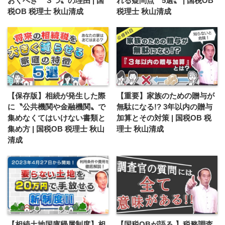
おくべき〝３つ〟の理由 | 国
れる疑問点〝5選〟 | 国税OB
税OB 税理士 秋山清成
税理士 秋山清成
【保存版】相続が発生した際
【重要】家族のための贈与が
に〝公共機関や金融機関〟で
無駄になる!? 3年以内の贈与
集めなくてはいけない書類と
加算とその対策 | 国税OB 税
集め方 | 国税OB 税理士 秋山
理士 秋山清成
清成
【相続土地国庫帰属制度】相
【国税OBが語る 】税務調査