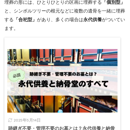
埋葬の形には、ひとりひとりの区画に埋葬する
「個別型」
と、シンボルツリーの根元などに複数の遺骨を一緒に埋葬
する
「合祀型」
があり、多くの場合は
永代供養
がついてい
ます。
2025年5月14日
跡継ぎ不要・管理不要のお墓とは？永代供養と納骨