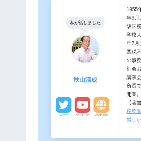
195
年3
私が話しました
阪国税
学校大
年7月
国税
の事
師会
講演会
秋山清成
所長
開業
【著
税務調
Twitter
YouTube
Website
厳し