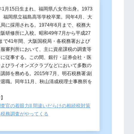
5年1月15日生まれ、福岡県八女市出身。1973
月、福岡県立福島高等学校卒業。同年4月、大
局に採用される。1974年6月まで、税務大
阪研修所に入校。昭和49年7月から平成27
まで41年間、大阪国税局・各税務署および
不服審判所において、主に資産課税の調査等
務に従事する。この間、銀行・証券会社・医
およびライオンズクラブなどにおいて多数の
講師を務める。2015年7月、明石税務署:副
で退職。同年11月、秋山清成税理士事務所を
。
書】
査官の着眼力II 間違いだらけの相続税対策
い税務調査がやってくる