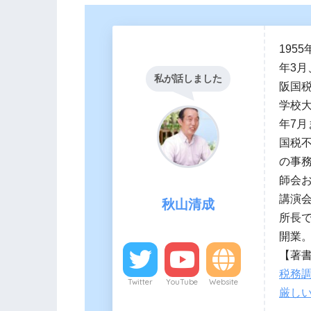
195
年3
私が話しました
阪国税
学校大
年7月
国税
の事
師会
講演会
秋山清成
所長
開業
【著
税務調
Twitter
YouTube
Website
厳し